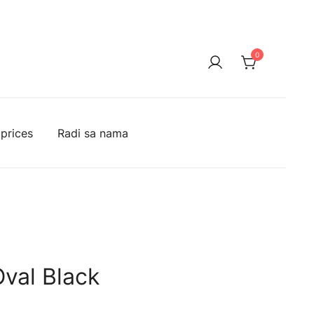
0
 prices
Radi sa nama
Oval Black