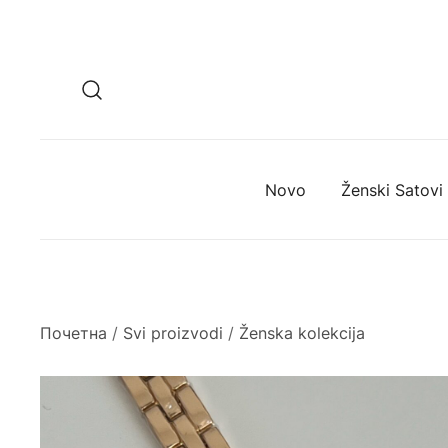
Novo
Ženski Satovi
Почетна
/
Svi proizvodi
/
Ženska kolekcija