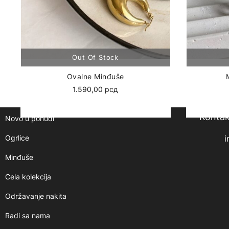
Ovalne Minđuše
1.590,00
рсд
Kontak
Novo u ponudi
Ogrlice
i
Minđuše
Cela kolekcija
Održavanje nakita
Radi sa nama