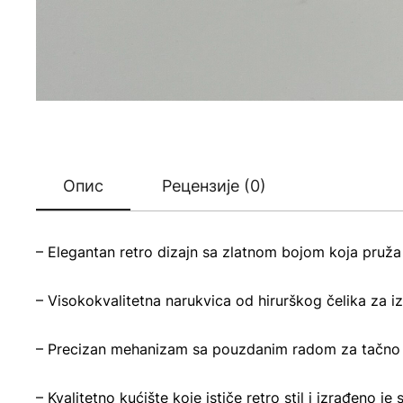
Опис
Рецензије (0)
– Elegantan retro dizajn sa zlatnom bojom koja pruža
– Visokokvalitetna narukvica od hirurškog čelika za izd
– Precizan mehanizam sa pouzdanim radom za tačno 
– Kvalitetno kućište koje ističe retro stil i izrađeno