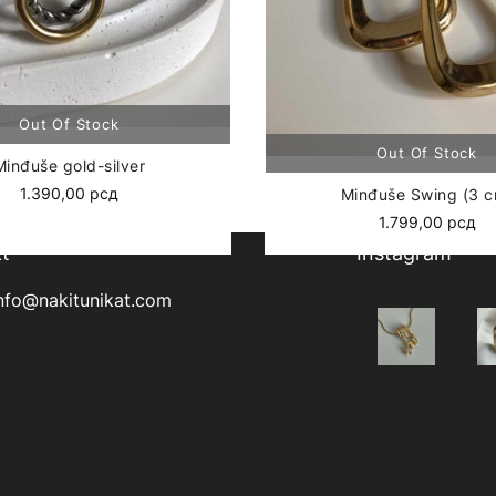
Minđuše gold-silver
1.390,00
рсд
Minđuše Swing (3 
1.799,00
рсд
t
Instagram
nfo@nakitunikat.com