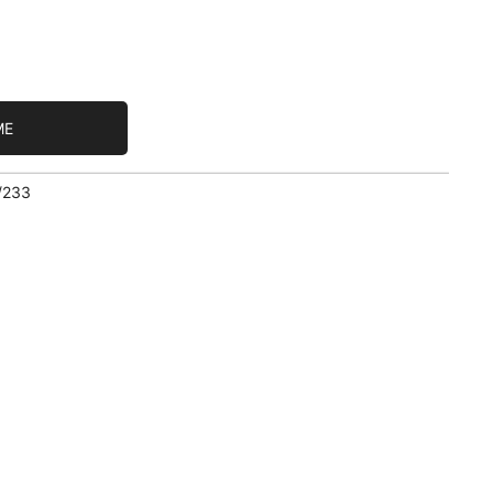
ME
/233