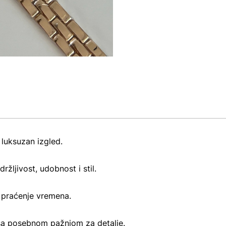
 luksuzan izgled.
ržljivost, udobnost i stil.
praćenje vremena.
 je sa posebnom pažnjom za detalje.