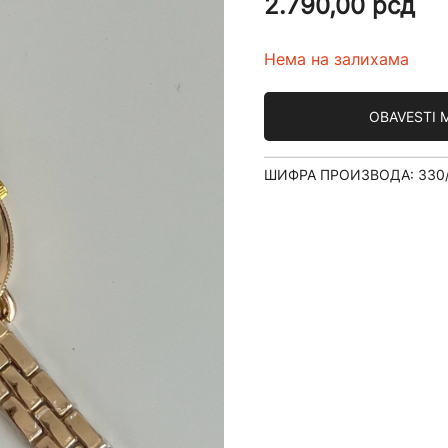
2.790,00
рсд
Нема на залихама
OBAVESTI 
ШИФРА ПРОИЗВОДА:
330