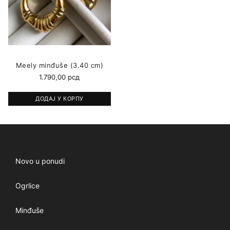
Meely minđuše (3.40 cm)
1.790,00
рсд
ДОДАЈ У КОРПУ
Novo u ponudi
Ogrlice
Minđuše