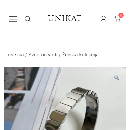
UNIKAT
0
Почетна
/
Svi proizvodi
/
Ženska kolekcija