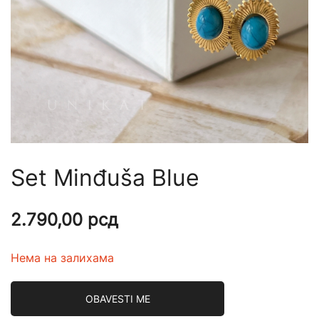
Set Minđuša Blue
2.790,00
рсд
Нема на залихама
OBAVESTI ME