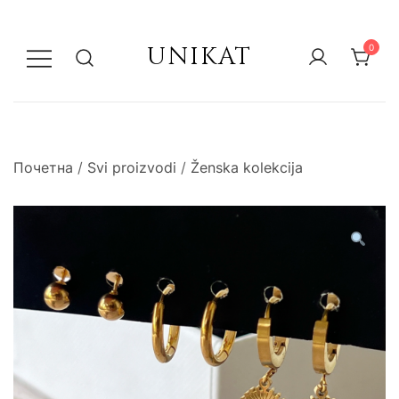
UNIKAT
0
Почетна
/
Svi proizvodi
/
Ženska kolekcija