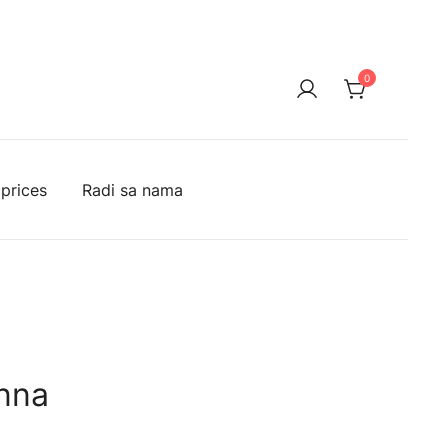
0
 prices
Radi sa nama
nna