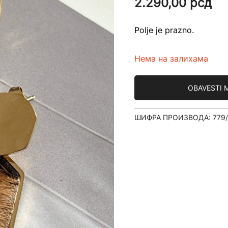
2.290,00
рсд
Polje je prazno.
Нема на залихама
OBAVESTI 
ШИФРА ПРОИЗВОДА:
779