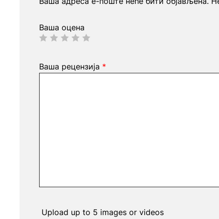
Ваша адреса е-поште неће бити објављена.
Н
Ваша оцена
Ваша рецензија
*
Upload up to 5 images or videos