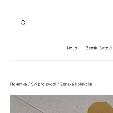
Novo
Ženski Satovi
Почетна
/
Svi proizvodi
/
Ženska kolekcija