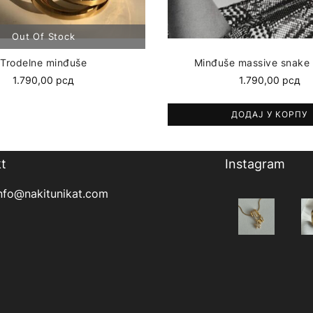
Trodelne minđuše
Minđuše massive snake 
1.790,00
рсд
1.790,00
рсд
ДОДАЈ У КОРПУ
t
Instagram
nfo@nakitunikat.com