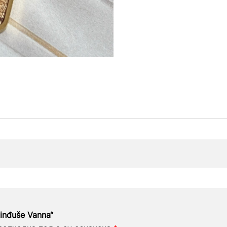
inđuše Vanna“