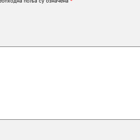
еопходна поља су означена
*