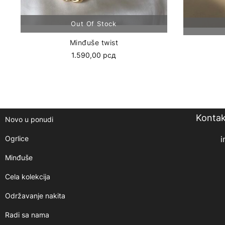
Minđuše twist
1.590,00
рсд
Kontak
Novo u ponudi
Ogrlice
i
Minđuše
Cela kolekcija
Održavanje nakita
Radi sa nama