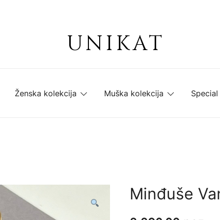
UNIKAT
Ženska kolekcija
Muška kolekcija
Special
Minđuše Va