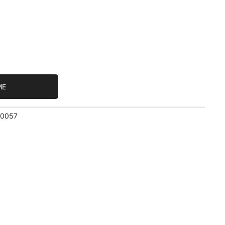
ME
/0057