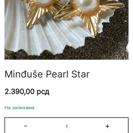
Minđuše Pearl Star
2.390,00
рсд
На залихама
-
+