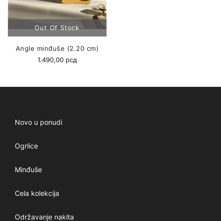
Angle minđuše (2.20 cm)
1.490,00
рсд
Novo u ponudi
Ogrlice
Minđuše
Cela kolekcija
Održavanje nakita