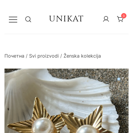
UNIKAT
0
Почетна
/
Svi proizvodi
/
Ženska kolekcija