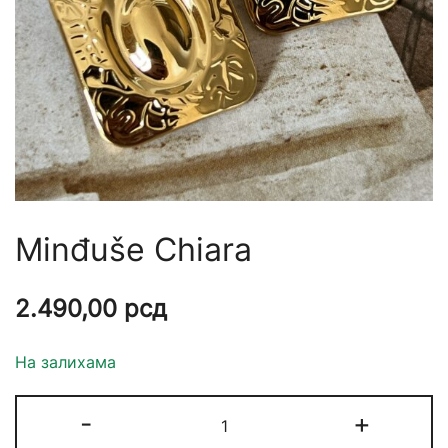
Minđuše Chiara
2.490,00
рсд
На залихама
-
+