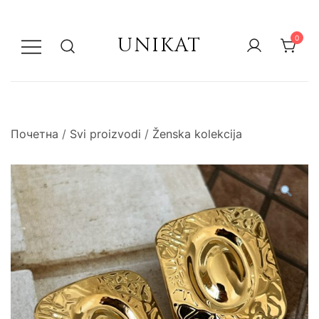
UNIKAT
0
Почетна
/
Svi proizvodi
/
Ženska kolekcija