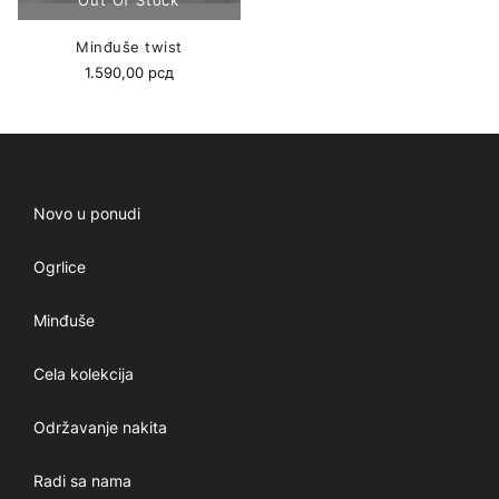
Minđuše twist
1.590,00
рсд
Novo u ponudi
Ogrlice
Minđuše
Cela kolekcija
Održavanje nakita
Radi sa nama