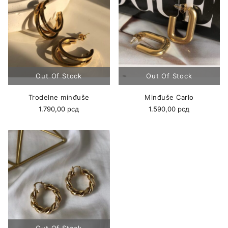
Trodelne minđuše
Minđuše Carlo
1.790,00
рсд
1.590,00
рсд