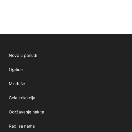
Novo u ponudi
Ogrlice
Minđuše
Cela kolekcija
Održavanje nakita
Radi sa nama